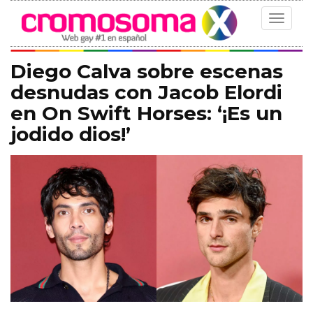
Toggle
navigat
Diego Calva sobre escenas
desnudas con Jacob Elordi
en On Swift Horses: ‘¡Es un
jodido dios!’