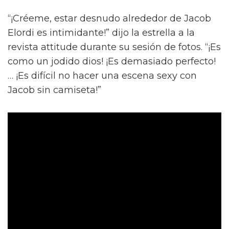
“¡Créeme, estar desnudo alrededor de Jacob
Elordi es intimidante!” dijo la estrella a la
revista attitude durante su sesión de fotos. “¡Es
como un jodido dios! ¡Es demasiado perfecto!
… ¡Es difícil no hacer una escena sexy con
Jacob sin camiseta!”