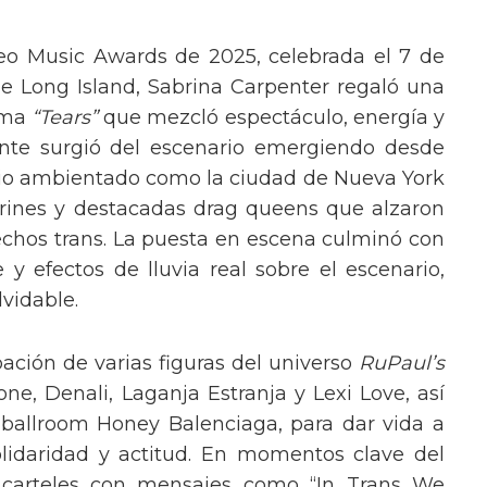
eo Music Awards de 2025, celebrada el 7 de
e Long Island, Sabrina Carpenter regaló una
ema
“Tears”
que mezcló espectáculo, energía y
tante surgió del escenario emergiendo desde
ario ambientado como la ciudad de Nueva York
rines y destacadas drag queens que alzaron
echos trans. La puesta en escena culminó con
y efectos de lluvia real sobre el escenario,
vidable.
pación de varias figuras del universo
RuPaul’s
, Denali, Laganja Estranja y Lexi Love, así
 ballroom Honey Balenciaga, para dar vida a
lidaridad y actitud. En momentos clave del
n carteles con mensajes como “In Trans We