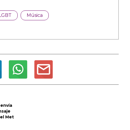
LGBT
Música
envía
nsaje
del Met