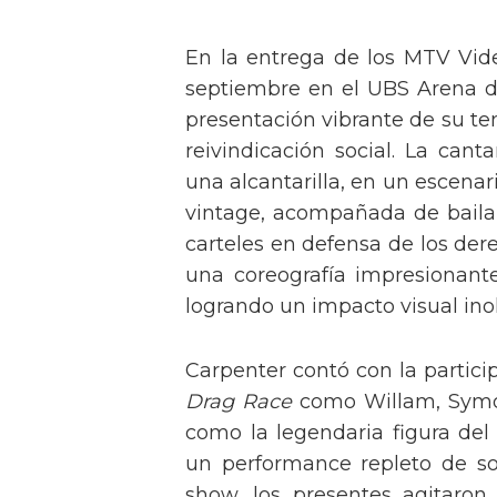
En la entrega de los MTV Vid
septiembre en el UBS Arena d
presentación vibrante de su t
reivindicación social. La can
una alcantarilla, en un escen
vintage, acompañada de baila
carteles en defensa de los der
una coreografía impresionante 
logrando un impacto visual inol
Carpenter contó con la partici
Drag Race
como Willam, Symone
como la legendaria figura del
un performance repleto de so
show, los presentes agitaro