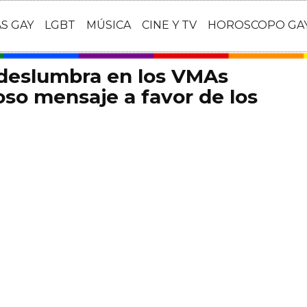
AS GAY
LGBT
MÚSICA
CINE Y TV
HOROSCOPO GA
 deslumbra en los VMAs
so mensaje a favor de los