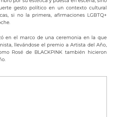
mbró por su estética y puesta en escena, sino
erte gesto político en un contexto cultural
ocas, si no la primera, afirmaciones LGBTQ+
oche.
izó en el marco de una ceremonia en la que
ista, llevándose el premio a Artista del Año,
 como Rosé de BLACKPINK también hicieron
ño.