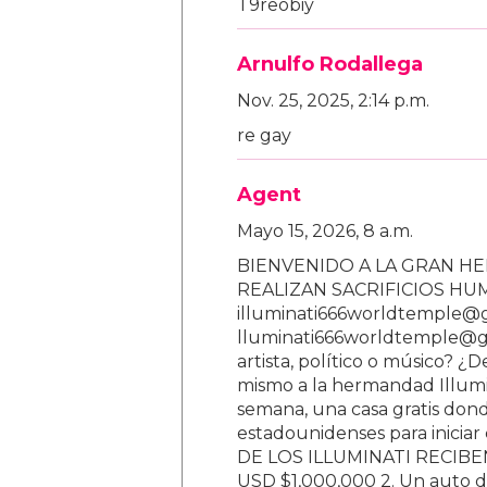
T9reobiy
Arnulfo Rodallega
Nov. 25, 2025, 2:14 p.m.
re gay
Agent
Mayo 15, 2026, 8 a.m.
BIENVENIDO A LA GRAN HE
REALIZAN SACRIFICIOS H
illuminati666worldtemple@
lluminati666worldtemple@gm
artista, político o músico? ¿
mismo a la hermandad Illumi
semana, una casa gratis donde
estadounidenses para inici
DE LOS ILLUMINATI RECIBEN 
USD $1,000,000 2. Un auto d