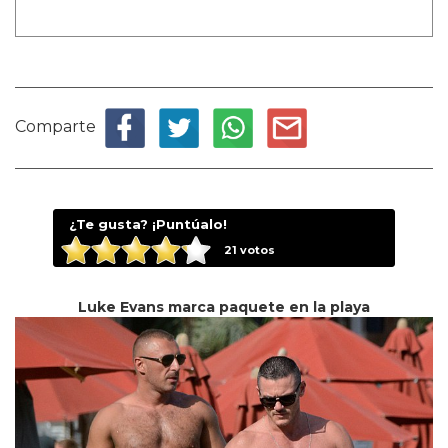
Comparte
¿Te gusta? ¡Puntúalo!
21
votos
Luke Evans marca paquete en la playa