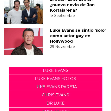
¿nuevo novio de Jon
Kortajarena?
15 Septiembre
Luke Evans se sintió 'solo'
como actor gay en
Hollywood
29 Noviembre
LUKE EVANS
LUKE EVANS FOTOS
LUKE EVANS PAREJA
CHRIS EVANS
DR LUKE