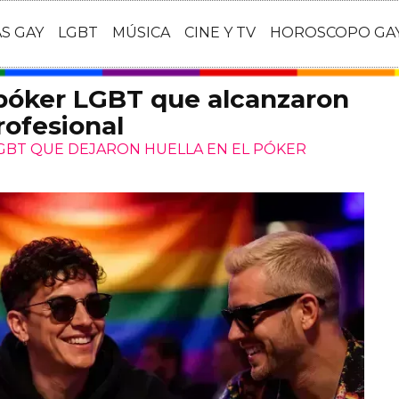
AS GAY
LGBT
MÚSICA
CINE Y TV
HOROSCOPO GA
 póker LGBT que alcanzaron
rofesional
LGBT QUE DEJARON HUELLA EN EL PÓKER