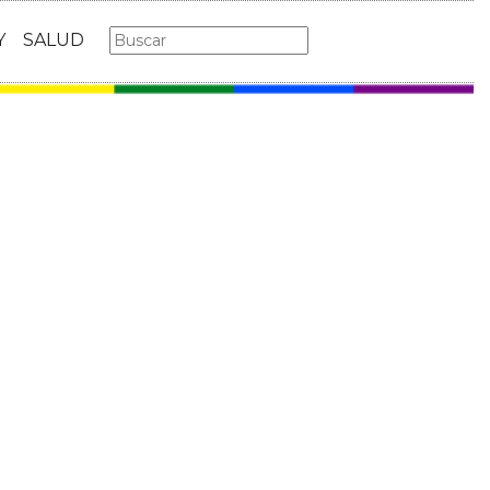
Y
SALUD