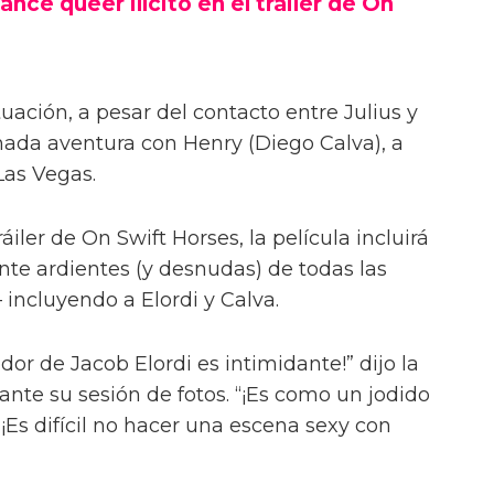
ance queer ilícito en el tráiler de On
uación, a pesar del contacto entre Julius y
onada aventura con Henry (Diego Calva), a
Las Vegas.
iler de On Swift Horses, la película incluirá
te ardientes (y desnudas) de todas las
incluyendo a Elordi y Calva.
or de Jacob Elordi es intimidante!” dijo la
urante su sesión de fotos. “¡Es como un jodido
 ¡Es difícil no hacer una escena sexy con