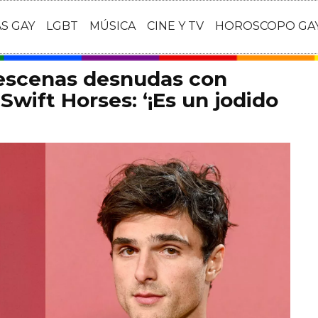
AS GAY
LGBT
MÚSICA
CINE Y TV
HOROSCOPO GA
 escenas desnudas con
Swift Horses: ‘¡Es un jodido