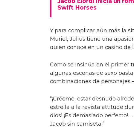
Jacob Elordi inicia un rom
Swift Horses
Y para complicar aún más la sit
Muriel, Julius tiene una apasi
quien conoce en un casino de 
Como se insinúa en el primer trá
algunas escenas de sexo bastan
combinaciones de personajes – 
“¡Créeme, estar desnudo alreded
estrella a la revista attitude d
dios! ¡Es demasiado perfecto! …
Jacob sin camiseta!”