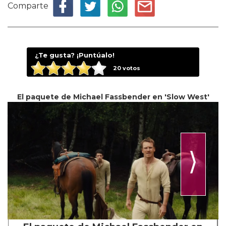
Comparte
¿Te gusta? ¡Puntúalo!
20
votos
El paquete de Michael Fassbender en 'Slow West'
⟩