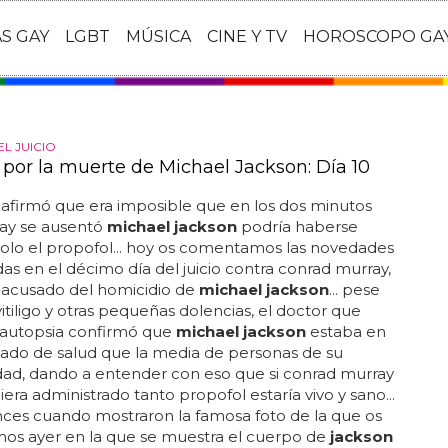
AS GAY
LGBT
MÚSICA
CINE Y TV
HOROSCOPO GA
L JUICIO
o por la muerte de Michael Jackson: Día 10
 afirmó que era imposible que en los dos minutos
ay se ausentó
michael jackson
podría haberse
olo el propofol... hoy os comentamos las novedades
as en el décimo día del juicio contra conrad murray,
 acusado del homicidio de
michael jackson
... pese
 vitiligo y otras pequeñas dolencias, el doctor que
a autopsia confirmó que
michael jackson
estaba en
ado de salud que la media de personas de su
ad, dando a entender con eso que si conrad murray
iera administrado tanto propofol estaría vivo y sano...
ces cuando mostraron la famosa foto de la que os
os ayer en la que se muestra el cuerpo de
jackson