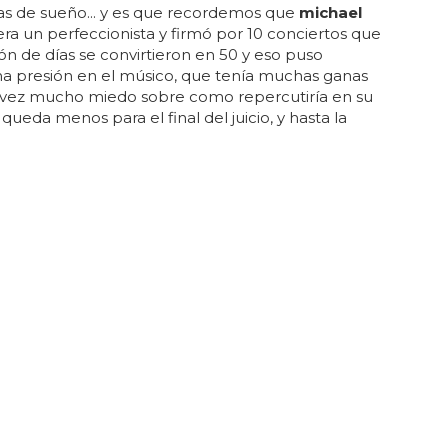
s de sueño... y es que recordemos que
michael
ra un perfeccionista y firmó por 10 conciertos que
ón de días se convirtieron en 50 y eso puso
a presión en el músico, que tenía muchas ganas
a vez mucho miedo sobre como repercutiría en su
a queda menos para el final del juicio, y hasta la
net
jackson
ha cancelado sus conciertos en
para poder asistir al veredicto final... en ese
o
jackson
se informó sobre medicamentos
sos para dormir, pero segun el doctor metzger,
e forma controlada y jamás se saltaron ninguna
r dinero... cada día estamos un poco más cerca
O POP
ckson, la hija de Michael Jackson
zada a los 16?
kson
, la hija de
michael jackson
¿embarazada a los
es verdad, será una lástima ver que
michael jackson
isfrutar de su primer nieto... jamie lynn spears, ya
mpetencia: paris
jackson
, la hija mayor de
michael