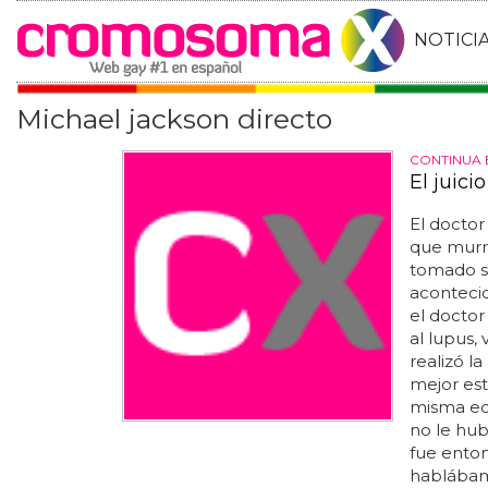
NOTICI
Michael jackson directo
CONTINUA E
El juici
El doctor
que murr
tomado s
acontecid
el doctor
al lupus,
realizó l
mejor est
misma ed
no le hub
fue enton
hablábam