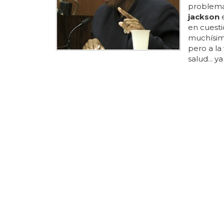
problema
jackson
e
en cuesti
muchísim
pero a l
salud... y
misma ja
australia 
moment
intraveno
siempre d
norma po
del final...
ESCÁNDAL
Paris Ja
¿embara
Paris
jac
16?... si 
no pudo d
tienes co