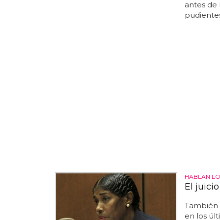
antes de 
pudientes
HABLAN LO
El juici
También 
en los úl