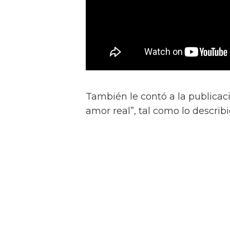
También le contó a la publicac
amor real”, tal como lo describ
“Él nos dijo: 'No quiero provocar
quiero una historia clásica de 
y luego tener sexo raro — no, no
“'Son dos chicos dulces que re
peligroso en las calles. Pero co