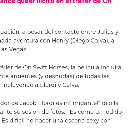
ance queer ilícito en el tráiler de On
uación, a pesar del contacto entre Julius y
onada aventura con Henry (Diego Calva), a
Las Vegas.
iler de On Swift Horses, la película incluirá
te ardientes (y desnudas) de todas las
incluyendo a Elordi y Calva.
or de Jacob Elordi es intimidante!” dijo la
urante su sesión de fotos. “¡Es como un jodido
 ¡Es difícil no hacer una escena sexy con