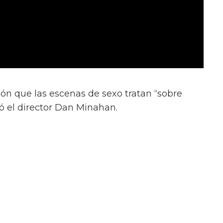
ión que las escenas de sexo tratan “sobre
ió el director Dan Minahan.
 al público. Esto se trata de amor real. No
tragedia alrededor de estos personajes queer
, no.
almente se enamoran.' Henry es más salvaje y
n Julius, es muy tierno,” añadió.