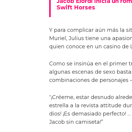
Jacob Elordi inicia un rom
Swift Horses
Y para complicar aún más la sit
Muriel, Julius tiene una apasi
quien conoce en un casino de 
Como se insinúa en el primer trá
algunas escenas de sexo bastan
combinaciones de personajes – 
“¡Créeme, estar desnudo alreded
estrella a la revista attitude d
dios! ¡Es demasiado perfecto! …
Jacob sin camiseta!”