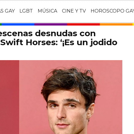
AS GAY
LGBT
MÚSICA
CINE Y TV
HOROSCOPO GA
 escenas desnudas con
Swift Horses: ‘¡Es un jodido