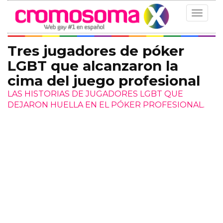
Toggle
navigat
Tres jugadores de póker
LGBT que alcanzaron la
cima del juego profesional
LAS HISTORIAS DE JUGADORES LGBT QUE
DEJARON HUELLA EN EL PÓKER PROFESIONAL.