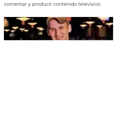
comentar y producir contenido televisivo.
Ryan Laplante: el brazalete, la voz y la
enseñanza