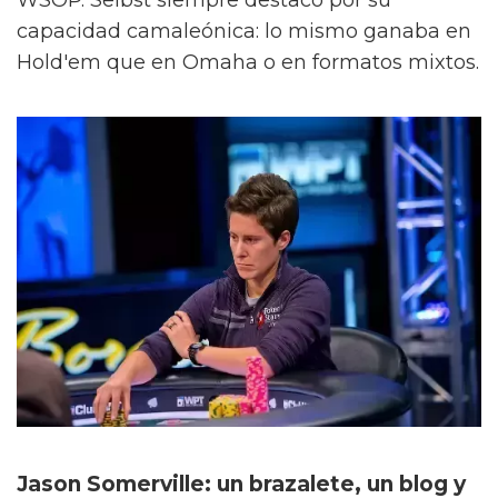
WSOP. Selbst siempre destacó por su
capacidad camaleónica: lo mismo ganaba en
Hold'em que en Omaha o en formatos mixtos.
Jason Somerville: un brazalete, un blog y