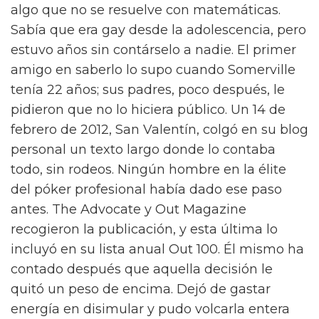
algo que no se resuelve con matemáticas.
Sabía que era gay desde la adolescencia, pero
estuvo años sin contárselo a nadie. El primer
amigo en saberlo lo supo cuando Somerville
tenía 22 años; sus padres, poco después, le
pidieron que no lo hiciera público. Un 14 de
febrero de 2012, San Valentín, colgó en su blog
personal un texto largo donde lo contaba
todo, sin rodeos. Ningún hombre en la élite
del póker profesional había dado ese paso
antes. The Advocate y Out Magazine
recogieron la publicación, y esta última lo
incluyó en su lista anual Out 100. Él mismo ha
contado después que aquella decisión le
quitó un peso de encima. Dejó de gastar
energía en disimular y pudo volcarla entera