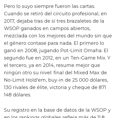
Pero lo suyo siempre fueron las cartas.
Cuando se retiró del circuito profesional, en
2017, dejaba tras de sí tres brazaletes de la
WSOP ganados en campos abiertos,
mezclada con los mejores del mundo sin que
el género contase para nada. El primero lo
ganó en 2008, jugando Pot-Limit Omaha. El
segundo fue en 2012, en un Ten-Game Mix. Y
el tercero, ya en 2014, resume mejor que
ningún otro su nivel: final del Mixed Max de
No-Limit Hold'em, buy-in de 25 000 dólares,
130 rivales de élite, victoria y cheque de 871
148 dólares.
Su registro en la base de datos de la WSOP y
en los rankings globales refleja más de 11,8