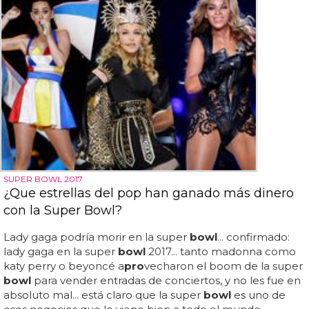
SUPER BOWL 2017
¿Que estrellas del pop han ganado más dinero
con la Super Bowl?
Lady gaga podría morir en la super
bowl
... confirmado:
lady gaga en la super
bowl
2017... tanto madonna como
katy perry o beyoncé a
pro
vecharon el boom de la super
bowl
para vender entradas de conciertos, y no les fue en
absoluto mal... está claro que la super
bowl
es uno de