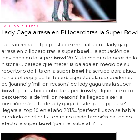
LA REINA DEL POP
Lady Gaga arrasa en Billboard tras la Super Bowl
La gran reina del pop está de enhorabuena: lady gaga
arrasa en billboard tras la super
bowl
... la actuación de
lady gaga en la super
bowl
2017, ¿la mejor o la peor de la
historia?... parece que meter la balada en medio de su
repertorio de hits en la super
bowl
ha servido para algo...
reina del pop y de billboard: espectaculares subidones
de 'joanne' y 'million reasons' de lady gaga tras la super
bowl
... pero ahora entre la super
bowl
y algún que otro
descuento la de 'million reasons' ha llegado a ser la
posición más alta de lady gaga desde que 'applause'
llegara al top 10 en el año 2013... 'perfect illusion se había
quedado en el nº 15... en reino unido también ha tenido
efecto la super
bowl
: 'joanne' sube al nº 11...