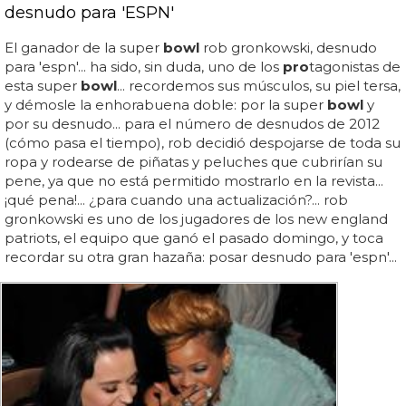
desnudo para 'ESPN'
El ganador de la super
bowl
rob gronkowski, desnudo
para 'espn'... ha sido, sin duda, uno de los
pro
tagonistas de
esta super
bowl
... recordemos sus músculos, su piel tersa,
y démosle la enhorabuena doble: por la super
bowl
y
por su desnudo... para el número de desnudos de 2012
(cómo pasa el tiempo), rob decidió despojarse de toda su
ropa y rodearse de piñatas y peluches que cubrirían su
pene, ya que no está permitido mostrarlo en la revista...
¡qué pena!... ¿para cuando una actualización?... rob
gronkowski es uno de los jugadores de los new england
patriots, el equipo que ganó el pasado domingo, y toca
recordar su otra gran hazaña: posar desnudo para 'espn'...