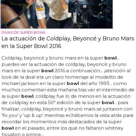
DIVAS DE SUPER BOWL
La actuación de Coldplay, Beyoncé y Bruno Mars
en la Super Bowl 2016
Coldplay, beyoncé y bruno mars en la super
bowl
...
puedes ver la actuación de coldplay, beyoncé y bruno
mars en la super
bowl
2016 a continuación... ¡atención al
look de la diva! era un claro homenaje al modelito de
michael jackson en la super
bowl
del año 1993... como
muchos comentan esta mañana tras ver el intermedio de
la super
bowl
, coldplay fue lo de menos en la actuación
de coldplay en esta 50ª edición de la super
bowl
... para
finalizar, coldplay, beyoncé y bruno mars se juntaron con
'fix you' y 'up & up' mientras echábamos la vista atrás para
recordar los momentos más destacados de la super
bowl
en el pasado, entre los que no faltaron whitney
houston o prince...