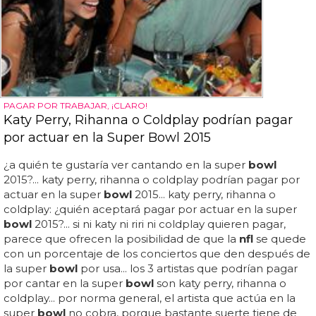
PAGAR POR TRABAJAR, ¡CLARO!
Katy Perry, Rihanna o Coldplay podrían pagar
por actuar en la Super Bowl 2015
¿a quién te gustaría ver cantando en la super
bowl
2015?... katy perry, rihanna o coldplay podrían pagar por
actuar en la super
bowl
2015... katy perry, rihanna o
coldplay: ¿quién aceptará pagar por actuar en la super
bowl
2015?... si ni katy ni riri ni coldplay quieren pagar,
parece que ofrecen la posibilidad de que la
nfl
se quede
con un porcentaje de los conciertos que den después de
la super
bowl
por usa... los 3 artistas que podrían pagar
por cantar en la super
bowl
son katy perry, rihanna o
coldplay... por norma general, el artista que actúa en la
super
bowl
no cobra, porque bastante suerte tiene de