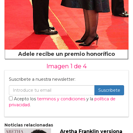
Adele recibe un premio honorífico
Imagen 1 de
4
Suscribete a nuestra newsletter:
Suscribete
Acepto los
terminos y condiciones
y la
política de
privacidad
.
Noticias relacionadas
Aretha Franklin versiona