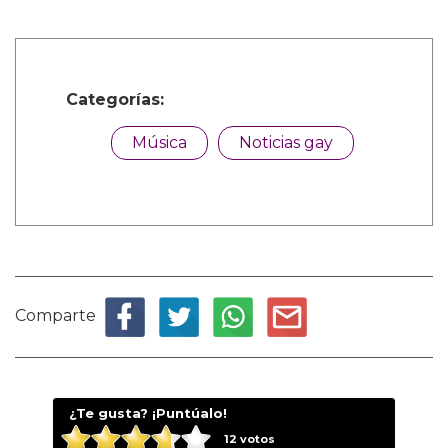
Categorías:
Música
Noticias gay
Comparte
¿Te gusta? ¡Puntúalo!
12
votos