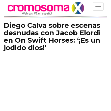
Toggle
navigat
Diego Calva sobre escenas
desnudas con Jacob Elordi
en On Swift Horses: ‘¡Es un
jodido dios!’