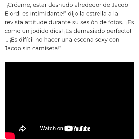
“¡Créeme, estar desnudo alrededor de Jacob
Elordi es intimidante!” dijo la estrella a la
revista attitude durante su sesión de fotos. “¡Es
como un jodido dios! ¡Es demasiado perfecto!
… ¡Es difícil no hacer una escena sexy con
Jacob sin camiseta!”