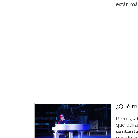
están más
¿Qué mi
Pero, ¿sa
que utiliz
cantant
una de la