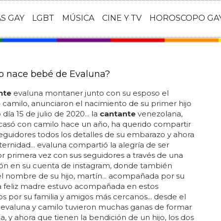
AS GAY
LGBT
MÚSICA
CINE Y TV
HOROSCOPO GA
 nace bebé de Evaluna?
nte
evaluna montaner junto con su esposo el
e
camilo, anunciaron el nacimiento de su primer hijo
día 15 de julio de 2020... la
cantante
venezolana,
casó con camilo hace un año, ha querido compartir
eguidores todos los detalles de su embarazo y ahora
ernidad... evaluna compartió la alegría de ser
 primera vez con sus seguidores a través de una
ión en su cuenta de instagram, donde también
l nombre de su hijo, martín... acompañada por su
la feliz madre estuvo acompañada en estos
por su familia y amigos más cercanos... desde el
, evaluna y camilo tuvieron muchas ganas de formar
ia, y ahora que tienen la bendición de un hijo, los dos