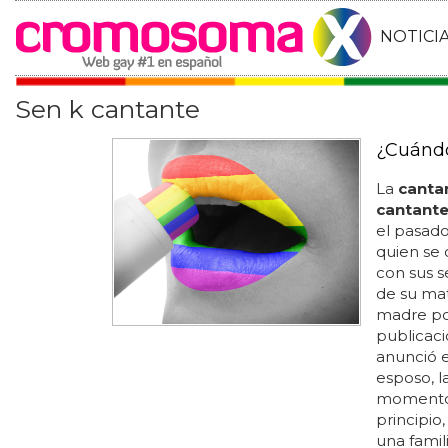
NOTICI
Sen k cantante
¿Cuándo
La
canta
cantant
el pasado 
quien se 
con sus s
de su mat
madre por
publicac
anunció e
esposo, 
momentos 
principio
una famil