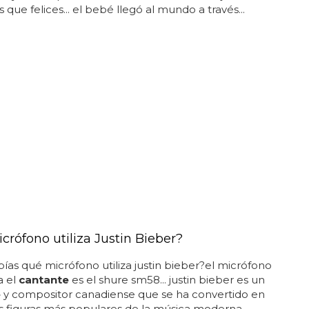
 que felices... el bebé llegó al mundo a través...
crófono utiliza Justin Bieber?
bías qué micrófono utiliza justin bieber?el micrófono
a el
cantante
es el shure sm58... justin bieber es un
e
y compositor canadiense que se ha convertido en
s figuras más populares de la música moderna...