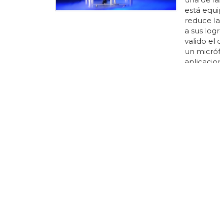
está equ
reduce la
a sus log
valido el
un micróf
aplicacio
micrófono
tanto, no
micrófono
frecuencia
JOSH TAYL
Josh Ta
Josh tayl
probable
hoy, no va
dar más q
cantant
tenemos i
presumir 