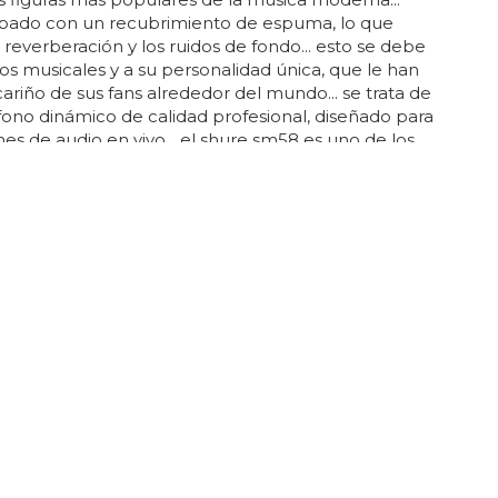
ipado con un recubrimiento de espuma, lo que
 reverberación y los ruidos de fondo... esto se debe
ros musicales y a su personalidad única, que le han
 cariño de sus fans alrededor del mundo... se trata de
ono dinámico de calidad profesional, diseñado para
nes de audio en vivo... el shure sm58 es uno de los
s más populares en el mundo de la música... por lo
 es de extrañar que justin bieber haya elegido este
... además, cuenta con una respuesta de
 plana y clara, lo...
OR DESNUDO
ylor desnudo, el cantante de 'The Hara'
or desnudo, el
cantante
de 'the hara'...
mente the hara, la banda de la que te hablaremos
ya a ser la que los sustituya, pero sin duda nos va a
ue una alegría con las fotos más calientes de su
e
desnudo, josh taylor... sobre todo ahora que
nstagram y todas las redes sociales del mundo para
de cuerpazo... disfruta de la galería que te hemos