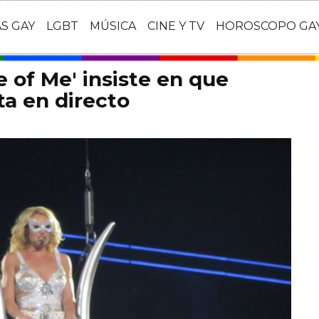
AS GAY
LGBT
MÚSICA
CINE Y TV
HOROSCOPO GA
e of Me' insiste en que
ta en directo