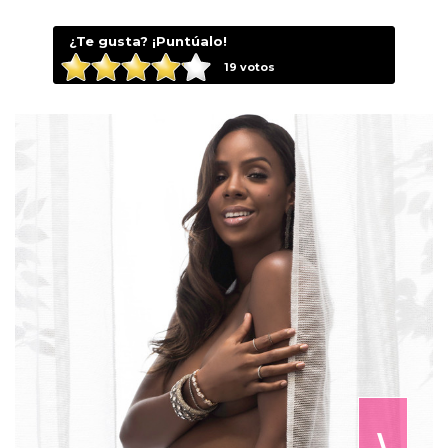
¿Te gusta? ¡Puntúalo!
19
votos