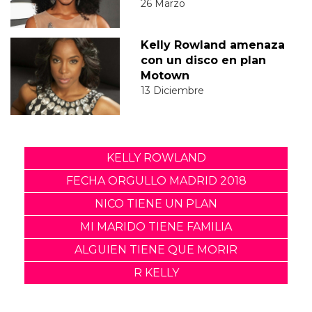
26 Marzo
Kelly Rowland amenaza
con un disco en plan
Motown
13 Diciembre
KELLY ROWLAND
FECHA ORGULLO MADRID 2018
NICO TIENE UN PLAN
MI MARIDO TIENE FAMILIA
ALGUIEN TIENE QUE MORIR
R KELLY