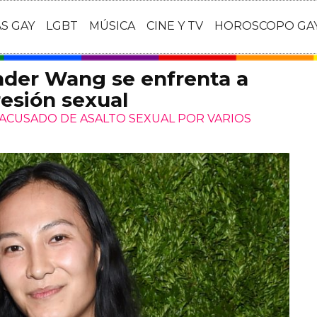
AS GAY
LGBT
MÚSICA
CINE Y TV
HOROSCOPO GA
nder Wang se enfrenta a
esión sexual
ACUSADO DE ASALTO SEXUAL POR VARIOS