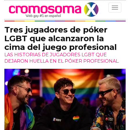
Toggle
navigat
Tres jugadores de póker
LGBT que alcanzaron la
cima del juego profesional
LAS HISTORIAS DE JUGADORES LGBT QUE
DEJARON HUELLA EN EL PÓKER PROFESIONAL.