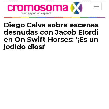
Toggle
navigat
Diego Calva sobre escenas
desnudas con Jacob Elordi
en On Swift Horses: ‘¡Es un
jodido dios!’