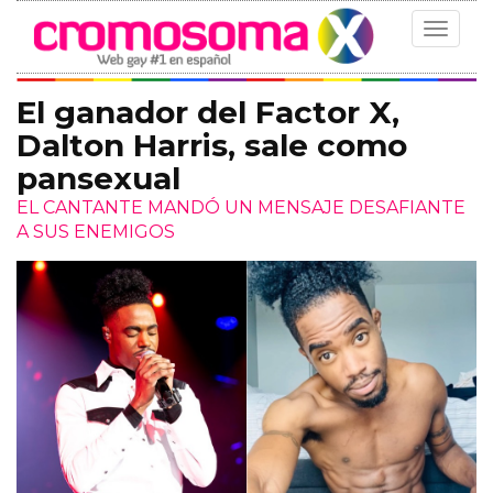
Toggle
navigat
El ganador del Factor X,
Dalton Harris, sale como
pansexual
EL CANTANTE MANDÓ UN MENSAJE DESAFIANTE
A SUS ENEMIGOS