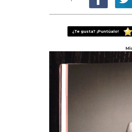
¿Te gusta? ¡Puntúalo!
Mi