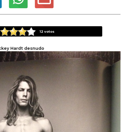
12
votos
ckey Hardt desnudo