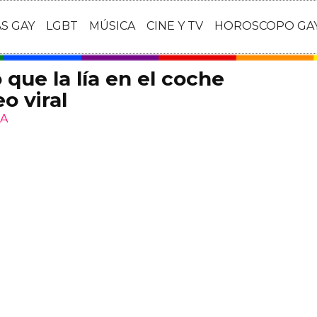
AS GAY
LGBT
MÚSICA
CINE Y TV
HOROSCOPO GA
que la lía en el coche
o viral
LA