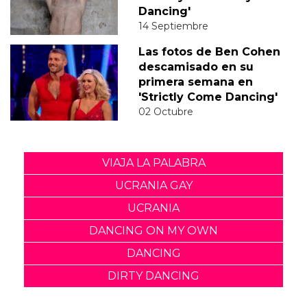
Dancing'
14 Septiembre
Las fotos de Ben Cohen
descamisado en su
primera semana en
'Strictly Come Dancing'
02 Octubre
VIAJA LA PALABRA
UCRANIA GAY
UCRANIA
DANCING ON MY OWN
DANCING
DIRTY DANCING