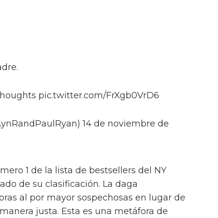
adre.
thoughts pic.twitter.com/FrXgb0VrD6
(@AynRandPaulRyan) 14 de noviembre de
ero 1 de la lista de bestsellers del NY
lado de su clasificación. La daga
pras al por mayor sospechosas en lugar de
manera justa. Esta es una metáfora de