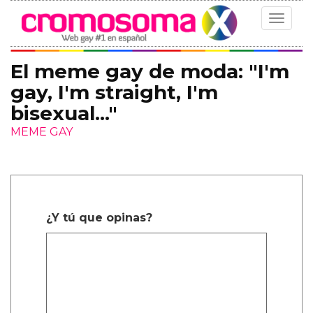
Toggle
navigat
El meme gay de moda: "I'm
gay, I'm straight, I'm
bisexual..."
MEME GAY
¿Y tú que opinas?