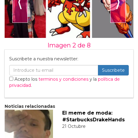
⟨
⟩
Imagen 2 de
8
Suscribete a nuestra newsletter:
Suscribete
Acepto los
terminos y condiciones
y la
política de
privacidad
.
Noticias relacionadas
El meme de moda:
#StarbucksDrakeHands
21 Octubre