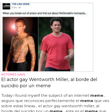
ACTORES GAYS
El actor gay Wentworth Miller, al borde del
suicidio por un meme
Today i found myself the subject of an internet
meme
...
seguro que reconoces perfectamente el
meme
que ves
sobre estas líneas... el actor gay wentworth miller, al
borde del suicidio por un
meme
... este es el
meme
que