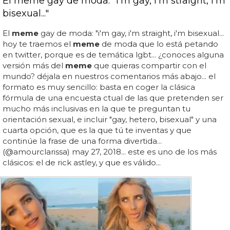
El meme gay de moda: "I'm gay, I'm straight, I'm
bisexual..."
El
meme
gay de moda: "i'm gay, i'm straight, i'm bisexual...
hoy te traemos el
meme
de moda que lo está petando
en twitter, porque es de temática lgbt... ¿conoces alguna
versión más del
meme
que quieras compartir con el
mundo? déjala en nuestros comentarios más abajo... el
formato es muy sencillo: basta en coger la clásica
fórmula de una encuesta ctual de las que pretenden ser
mucho más inclusivas en la que te preguntan tu
orientación sexual, e incluir "gay, hetero, bisexual" y una
cuarta opción, que es la que tú te inventas y que
continúe la frase de una forma divertida...
(@amourclarissa) may 27, 2018... este es uno de los más
clásicos: el de rick astley, y que es válido...