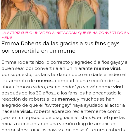
LA ACTRIZ SUBIÓ UN VIDEO A INSTAGRAM QUE SE HA CONVERTIDO EN
MEME
Emma Roberts da las gracias a sus fans gays
por convertirla en un meme
Emma roberts hizo lo correcto y agradeció a "los gays y a
quien sea" por convertirla en un hilarante
meme viral
...
por supuesto, los fans tardaron poco en darle al vídeo el
tratamiento de
meme
... compartió una sección de su
ahora famoso video, escribiendo: "yo volviéndome
viral
después de los 30 años... a los fans les ha encantado la
reacción de roberts a los
meme
s, y muchos se han
alegrado de que el "twitter gay" haya ayudado al actor a
hacerse
viral
... roberts apareció recientemente como
juez en un episodio de drag race all stars 6, en el que las
reinas representaron una versión drag de american
horror story... gracias gays y a quien sea"... emma roberts