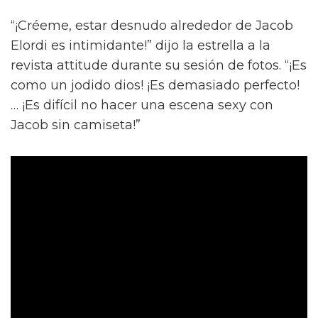
“¡Créeme, estar desnudo alrededor de Jacob
Elordi es intimidante!” dijo la estrella a la
revista attitude durante su sesión de fotos. “¡Es
como un jodido dios! ¡Es demasiado perfecto!
… ¡Es difícil no hacer una escena sexy con
Jacob sin camiseta!”