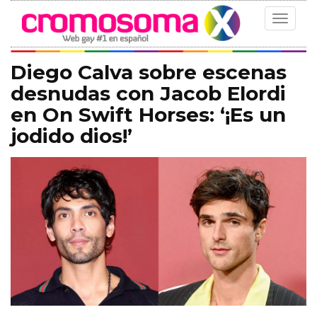
Toggle
navigat
Diego Calva sobre escenas
desnudas con Jacob Elordi
en On Swift Horses: ‘¡Es un
jodido dios!’