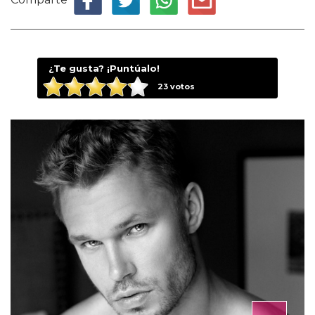
¿Te gusta? ¡Puntúalo!
23
votos