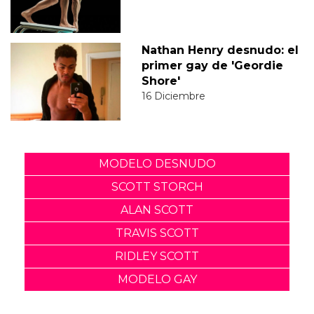
Nathan Henry desnudo: el
primer gay de 'Geordie
Shore'
16 Diciembre
MODELO DESNUDO
SCOTT STORCH
ALAN SCOTT
TRAVIS SCOTT
RIDLEY SCOTT
MODELO GAY