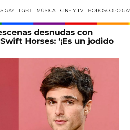
AS GAY
LGBT
MÚSICA
CINE Y TV
HOROSCOPO GA
 escenas desnudas con
Swift Horses: ‘¡Es un jodido