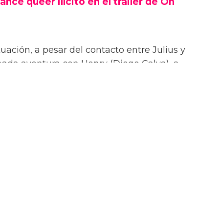
ance queer ilícito en el tráiler de On
uación, a pesar del contacto entre Julius y
onada aventura con Henry (Diego Calva), a
Las Vegas.
iler de On Swift Horses, la película incluirá
te ardientes (y desnudas) de todas las
incluyendo a Elordi y Calva.
or de Jacob Elordi es intimidante!” dijo la
urante su sesión de fotos. “¡Es como un jodido
 ¡Es difícil no hacer una escena sexy con