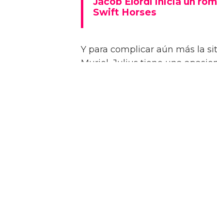
Jacob Elordi inicia un rom
Swift Horses
Y para complicar aún más la sit
Muriel, Julius tiene una apasi
quien conoce en un casino de 
Como se insinúa en el primer trá
algunas escenas de sexo bastan
combinaciones de personajes – 
“¡Créeme, estar desnudo alreded
estrella a la revista attitude d
dios! ¡Es demasiado perfecto! …
Jacob sin camiseta!”