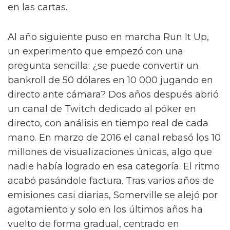
en las cartas.
Al año siguiente puso en marcha Run It Up,
un experimento que empezó con una
pregunta sencilla: ¿se puede convertir un
bankroll de 50 dólares en 10 000 jugando en
directo ante cámara? Dos años después abrió
un canal de Twitch dedicado al póker en
directo, con análisis en tiempo real de cada
mano. En marzo de 2016 el canal rebasó los 10
millones de visualizaciones únicas, algo que
nadie había logrado en esa categoría. El ritmo
acabó pasándole factura. Tras varios años de
emisiones casi diarias, Somerville se alejó por
agotamiento y solo en los últimos años ha
vuelto de forma gradual, centrado en