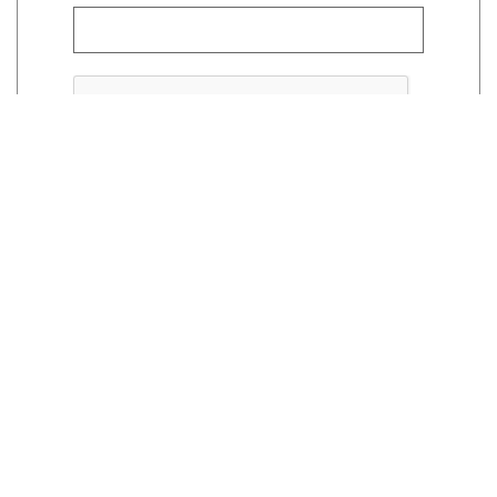
Publicar Comentario
Categorías:
LGBT
Casinos y Apuestas