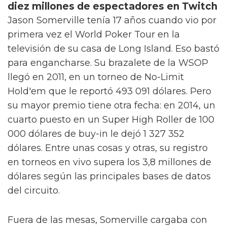
diez millones de espectadores en Twitch
Jason Somerville tenía 17 años cuando vio por
primera vez el World Poker Tour en la
televisión de su casa de Long Island. Eso bastó
para engancharse. Su brazalete de la WSOP
llegó en 2011, en un torneo de No-Limit
Hold'em que le reportó 493 091 dólares. Pero
su mayor premio tiene otra fecha: en 2014, un
cuarto puesto en un Super High Roller de 100
000 dólares de buy-in le dejó 1 327 352
dólares. Entre unas cosas y otras, su registro
en torneos en vivo supera los 3,8 millones de
dólares según las principales bases de datos
del circuito.
Fuera de las mesas, Somerville cargaba con