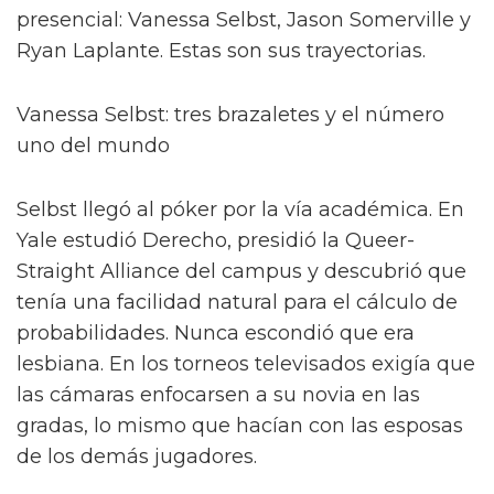
presencial: Vanessa Selbst, Jason Somerville y
Ryan Laplante. Estas son sus trayectorias.
Vanessa Selbst: tres brazaletes y el número
uno del mundo
Selbst llegó al póker por la vía académica. En
Yale estudió Derecho, presidió la Queer-
Straight Alliance del campus y descubrió que
tenía una facilidad natural para el cálculo de
probabilidades. Nunca escondió que era
lesbiana. En los torneos televisados exigía que
las cámaras enfocarsen a su novia en las
gradas, lo mismo que hacían con las esposas
de los demás jugadores.