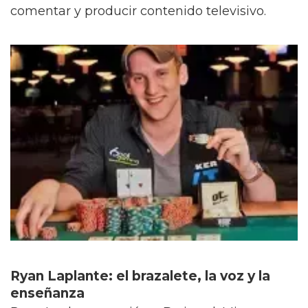
comentar y producir contenido televisivo.
Ryan Laplante: el brazalete, la voz y la
enseñanza