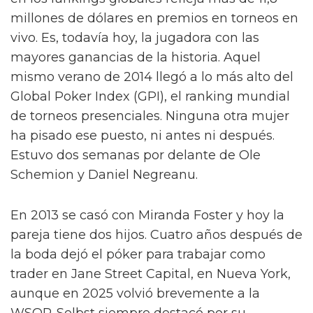
millones de dólares en premios en torneos en
vivo. Es, todavía hoy, la jugadora con las
mayores ganancias de la historia. Aquel
mismo verano de 2014 llegó a lo más alto del
Global Poker Index (GPI), el ranking mundial
de torneos presenciales. Ninguna otra mujer
ha pisado ese puesto, ni antes ni después.
Estuvo dos semanas por delante de Ole
Schemion y Daniel Negreanu.
En 2013 se casó con Miranda Foster y hoy la
pareja tiene dos hijos. Cuatro años después de
la boda dejó el póker para trabajar como
trader en Jane Street Capital, en Nueva York,
aunque en 2025 volvió brevemente a la