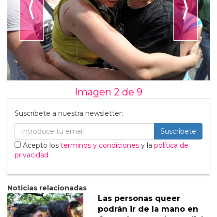
⟨
⟩
Imagen 2 de
9
Suscribete a nuestra newsletter:
Suscribete
Acepto los
terminos y condiciones
y la
política de
privacidad
.
Noticias relacionadas
Las personas queer
podrán ir de la mano en