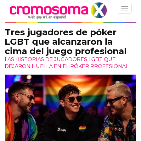
Toggle
navigat
Tres jugadores de póker
LGBT que alcanzaron la
cima del juego profesional
LAS HISTORIAS DE JUGADORES LGBT QUE
DEJARON HUELLA EN EL PÓKER PROFESIONAL.