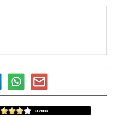
13
votos