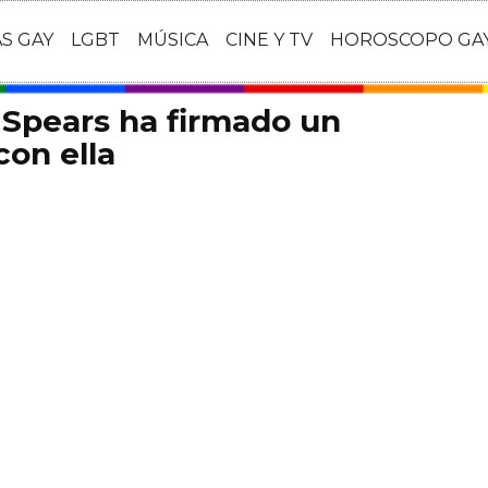
AS GAY
LGBT
MÚSICA
CINE Y TV
HOROSCOPO GA
y Spears ha firmado un
con ella