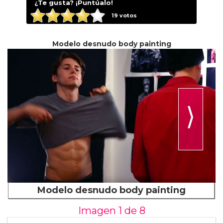
¿Te gusta? ¡Puntúalo!
19
votos
Modelo desnudo body painting
⟩
Modelo desnudo body painting
Imagen 1 de
8