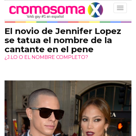
Toggle
navigat
El novio de Jennifer Lopez
se tatua el nombre de la
cantante en el pene
¿J.LO O EL NOMBRE COMPLETO?