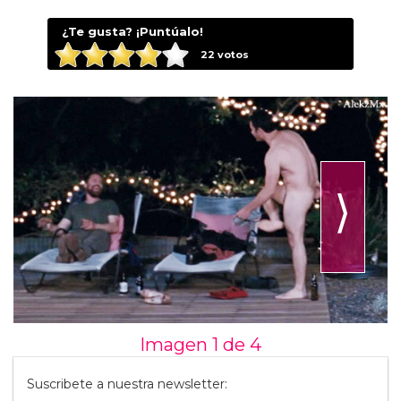
¿Te gusta? ¡Puntúalo!
22
votos
⟩
Imagen 1 de
4
Suscribete a nuestra newsletter: