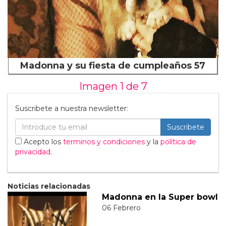
Madonna y su fiesta de cumpleaños 57
Imagen 1 de
7
Suscribete a nuestra newsletter:
Suscribete
Acepto los
terminos y condiciones
y la
política de
privacidad
.
Noticias relacionadas
Madonna en la Super bowl
06 Febrero