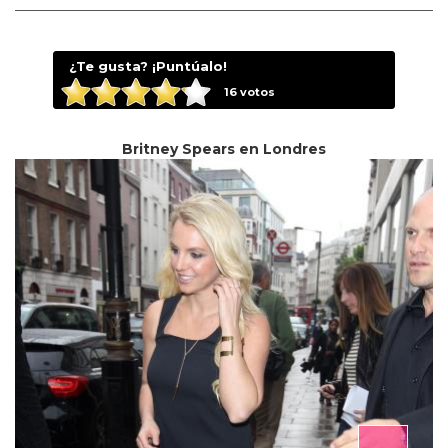
¿Te gusta? ¡Puntúalo!
16
votos
Britney Spears en Londres