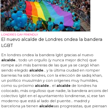
LONDRES GAY FRIENDLY
El nuevo alcalde de Londres ondea la bandera
LGBT
En londres ondea la bandera lgbt gracias al nuevo
alcalde
... todo un orgullo (y nunca mejor dicho) que
rompe aún más barreras de las que ya se cargó khan
siendo elegido
alcalde
... y la última ciudad en romper
barreras ha sido londres, con la elección de sadiq khan,
un político musulmán y con orígenes muy humildes,
como su próximo
alcalde
... el
alcalde
de londres ha
colocado, más orgulloso que nadie, la bandera arcoiris del
colectivo lgbt en el ayuntamiento londinense, sí, ese tan
moderno que está al lado del puente... madrid y
barcelona ya tienen
alcalde
sas progresistas, que piensan