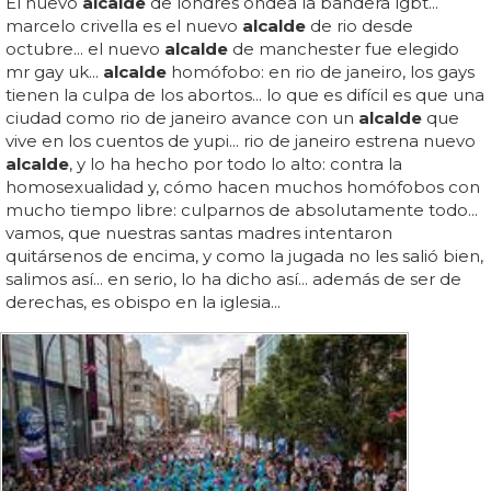
El nuevo
alcalde
de londres ondea la bandera lgbt...
marcelo crivella es el nuevo
alcalde
de rio desde
octubre... el nuevo
alcalde
de manchester fue elegido
mr gay uk...
alcalde
homófobo: en rio de janeiro, los gays
tienen la culpa de los abortos... lo que es difícil es que una
ciudad como rio de janeiro avance con un
alcalde
que
vive en los cuentos de yupi... rio de janeiro estrena nuevo
alcalde
, y lo ha hecho por todo lo alto: contra la
homosexualidad y, cómo hacen muchos homófobos con
mucho tiempo libre: culparnos de absolutamente todo...
vamos, que nuestras santas madres intentaron
quitársenos de encima, y como la jugada no les salió bien,
salimos así... en serio, lo ha dicho así... además de ser de
derechas, es obispo en la iglesia...