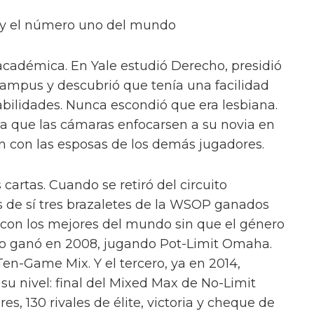
s y el número uno del mundo
a académica. En Yale estudió Derecho, presidió
 campus y descubrió que tenía una facilidad
abilidades. Nunca escondió que era lesbiana.
gía que las cámaras enfocarsen a su novia en
n con las esposas de los demás jugadores.
cartas. Cuando se retiró del circuito
as de sí tres brazaletes de la WSOP ganados
con los mejores del mundo sin que el género
 lo ganó en 2008, jugando Pot-Limit Omaha.
en-Game Mix. Y el tercero, ya en 2014,
u nivel: final del Mixed Max de No-Limit
s, 130 rivales de élite, victoria y cheque de