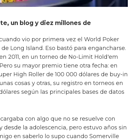
te, un blog y diez millones de
 cuando vio por primera vez el World Poker
a de Long Island. Eso bastó para engancharse.
en 2011, en un torneo de No-Limit Hold'em
 Pero su mayor premio tiene otra fecha: en
uper High Roller de 100 000 dólares de buy-in
 unas cosas y otras, su registro en torneos en
 dólares según las principales bases de datos
 cargaba con algo que no se resuelve con
 desde la adolescencia, pero estuvo años sin
amigo en saberlo lo supo cuando Somerville