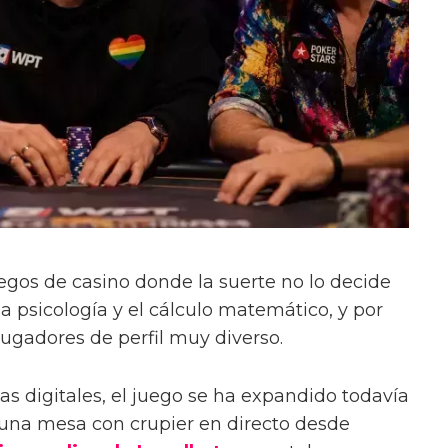
uegos de casino donde la suerte no lo decide
 la psicología y el cálculo matemático, y por
jugadores de perfil muy diverso.
as digitales, el juego se ha expandido todavía
 una mesa con crupier en directo desde