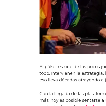
El póker es uno de los pocos j
todo. Intervienen la estrategia,
eso lleva décadas atrayendo a 
Con la llegada de las plataform
más: hoy es posible sentarse a