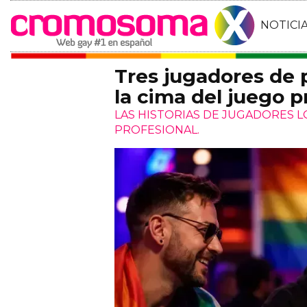
NOTICI
Tres jugadores de
la cima del juego p
LAS HISTORIAS DE JUGADORES 
PROFESIONAL.