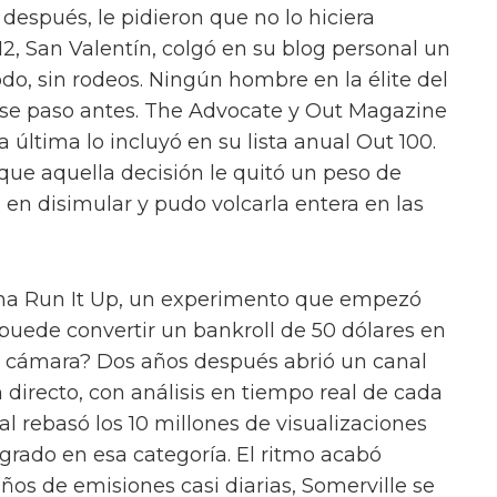
 después, le pidieron que no lo hiciera
12, San Valentín, colgó en su blog personal un
do, sin rodeos. Ningún hombre en la élite del
ese paso antes. The Advocate y Out Magazine
a última lo incluyó en su lista anual Out 100.
ue aquella decisión le quitó un peso de
 en disimular y pudo volcarla entera en las
cha Run It Up, un experimento que empezó
 puede convertir un bankroll de 50 dólares en
e cámara? Dos años después abrió un canal
 directo, con análisis en tiempo real de cada
l rebasó los 10 millones de visualizaciones
grado en esa categoría. El ritmo acabó
años de emisiones casi diarias, Somerville se