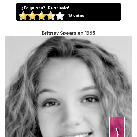
¿Te gusta? ¡Puntúalo!
18
votos
Britney Spears en 1995
⟩