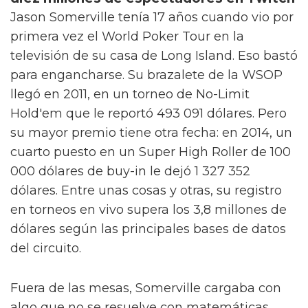
diez millones de espectadores en Twitch
Jason Somerville tenía 17 años cuando vio por
primera vez el World Poker Tour en la
televisión de su casa de Long Island. Eso bastó
para engancharse. Su brazalete de la WSOP
llegó en 2011, en un torneo de No-Limit
Hold'em que le reportó 493 091 dólares. Pero
su mayor premio tiene otra fecha: en 2014, un
cuarto puesto en un Super High Roller de 100
000 dólares de buy-in le dejó 1 327 352
dólares. Entre unas cosas y otras, su registro
en torneos en vivo supera los 3,8 millones de
dólares según las principales bases de datos
del circuito.
Fuera de las mesas, Somerville cargaba con