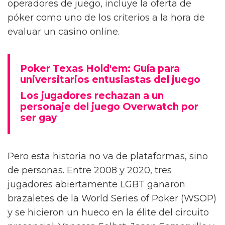
operadores de juego, incluye la oferta de
póker como uno de los criterios a la hora de
evaluar un casino online.
Poker Texas Hold'em: Guía para
universitarios entusiastas del juego
Los jugadores rechazan a un
personaje del juego Overwatch por
ser gay
Pero esta historia no va de plataformas, sino
de personas. Entre 2008 y 2020, tres
jugadores abiertamente LGBT ganaron
brazaletes de la World Series of Poker (WSOP)
y se hicieron un hueco en la élite del circuito