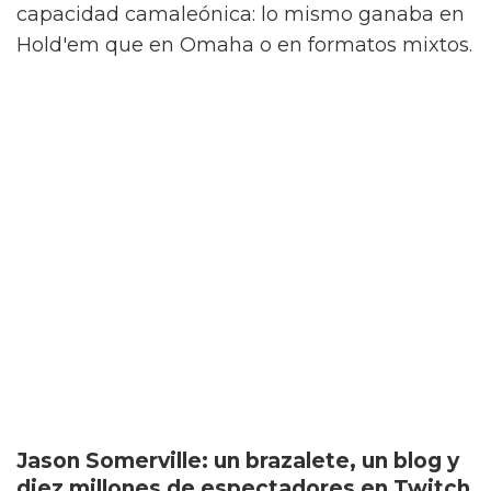
WSOP. Selbst siempre destacó por su
capacidad camaleónica: lo mismo ganaba en
Hold'em que en Omaha o en formatos mixtos.
Jason Somerville: un brazalete, un blog y