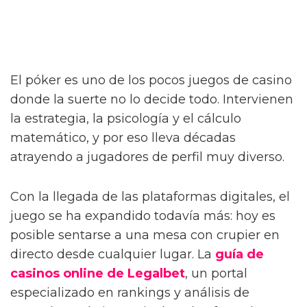
El póker es uno de los pocos juegos de casino
donde la suerte no lo decide todo. Intervienen
la estrategia, la psicología y el cálculo
matemático, y por eso lleva décadas
atrayendo a jugadores de perfil muy diverso.
Con la llegada de las plataformas digitales, el
juego se ha expandido todavía más: hoy es
posible sentarse a una mesa con crupier en
directo desde cualquier lugar. La
guía de
casinos online de Legalbet
, un portal
especializado en rankings y análisis de