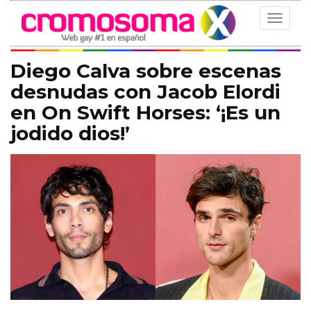
Toggle
navigat
Diego Calva sobre escenas
desnudas con Jacob Elordi
en On Swift Horses: ‘¡Es un
jodido dios!’