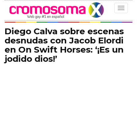
Toggle
navigat
Diego Calva sobre escenas
desnudas con Jacob Elordi
en On Swift Horses: ‘¡Es un
jodido dios!’