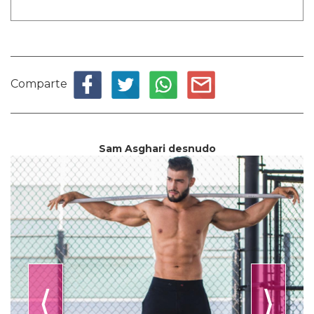
Comparte
Sam Asghari desnudo
⟨
⟩