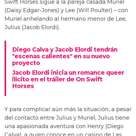
Diego Calva ha hablado sobre las escenas
desnudas con el actor de Euphoria y su novio
en pantalla Jacob Elordi para On Swift Horses,
describiéndolas como 'intimidantes'.
Basada en el libro de Shannon Pufahl, On
Swift Horses sigue a la pareja casada Muriel
(Daisy Edgar-Jones) y Lee (Will Poulter) – con
Muriel anhelando al hermano menor de Lee,
Julius (Jacob Elordi).
Diego Calva y Jacob Elordi tendrán
"escenas calientes" en su nuevo
proyecto