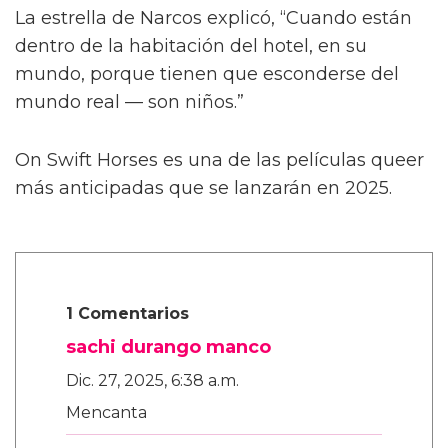
Describiendo un poco más la trama de la
película, Calva afirmó, de manera algo
confusa, “Es como cuando te enamoras de tu
primer amor a los ocho años. Te enamoras de
tu primo o de tu maestro. Algo realmente
dulce, platónico, de alguna manera.”
La estrella de Narcos explicó, “Cuando están
dentro de la habitación del hotel, en su
mundo, porque tienen que esconderse del
mundo real — son niños.”
On Swift Horses es una de las películas queer
más anticipadas que se lanzarán en 2025.