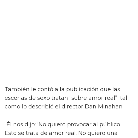
“¡Créeme, estar desnudo alrededor de Jacob
Elordi es intimidante!” dijo la estrella a la
revista attitude durante su sesión de fotos. “¡Es
como un jodido dios! ¡Es demasiado perfecto!
… ¡Es difícil no hacer una escena sexy con
Jacob sin camiseta!”