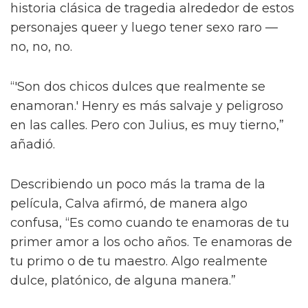
También le contó a la publicación que las
escenas de sexo tratan “sobre amor real”, tal
como lo describió el director Dan Minahan.
“Él nos dijo: 'No quiero provocar al público.
Esto se trata de amor real. No quiero una
historia clásica de tragedia alrededor de estos
personajes queer y luego tener sexo raro —
no, no, no.
“'Son dos chicos dulces que realmente se
enamoran.' Henry es más salvaje y peligroso
en las calles. Pero con Julius, es muy tierno,”
añadió.