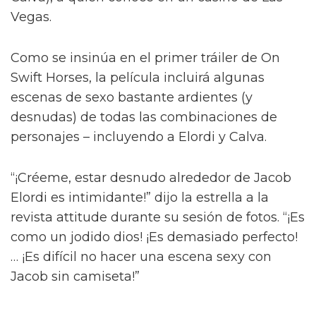
Jacob Elordi inicia un romance queer
ilícito en el tráiler de On Swift
Horses
Y para complicar aún más la situación, a pesar
del contacto entre Julius y Muriel, Julius tiene
una apasionada aventura con Henry (Diego
Calva), a quien conoce en un casino de Las
Vegas.
Como se insinúa en el primer tráiler de On
Swift Horses, la película incluirá algunas
escenas de sexo bastante ardientes (y
desnudas) de todas las combinaciones de
personajes – incluyendo a Elordi y Calva.