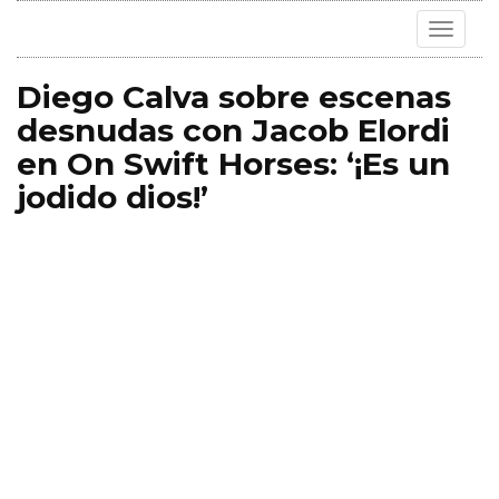
Toggle
navigat
Diego Calva sobre escenas
desnudas con Jacob Elordi
en On Swift Horses: ‘¡Es un
jodido dios!’