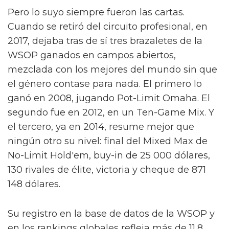
Pero lo suyo siempre fueron las cartas.
Cuando se retiró del circuito profesional, en
2017, dejaba tras de sí tres brazaletes de la
WSOP ganados en campos abiertos,
mezclada con los mejores del mundo sin que
el género contase para nada. El primero lo
ganó en 2008, jugando Pot-Limit Omaha. El
segundo fue en 2012, en un Ten-Game Mix. Y
el tercero, ya en 2014, resume mejor que
ningún otro su nivel: final del Mixed Max de
No-Limit Hold'em, buy-in de 25 000 dólares,
130 rivales de élite, victoria y cheque de 871
148 dólares.
Su registro en la base de datos de la WSOP y
en los rankings globales refleja más de 11,8