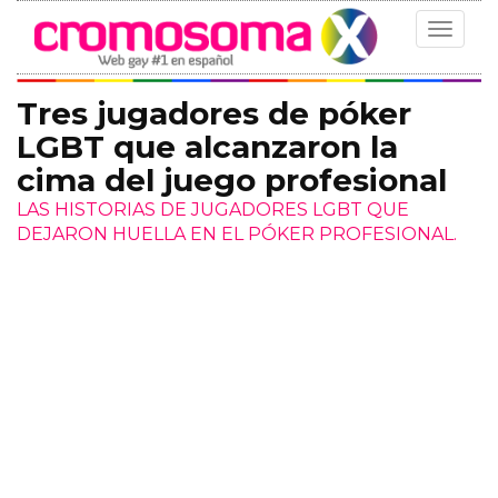
Toggle
navigat
Tres jugadores de póker
LGBT que alcanzaron la
cima del juego profesional
LAS HISTORIAS DE JUGADORES LGBT QUE
DEJARON HUELLA EN EL PÓKER PROFESIONAL.