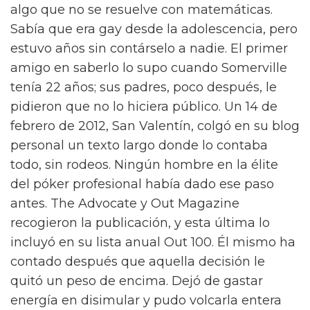
algo que no se resuelve con matemáticas.
Sabía que era gay desde la adolescencia, pero
estuvo años sin contárselo a nadie. El primer
amigo en saberlo lo supo cuando Somerville
tenía 22 años; sus padres, poco después, le
pidieron que no lo hiciera público. Un 14 de
febrero de 2012, San Valentín, colgó en su blog
personal un texto largo donde lo contaba
todo, sin rodeos. Ningún hombre en la élite
del póker profesional había dado ese paso
antes. The Advocate y Out Magazine
recogieron la publicación, y esta última lo
incluyó en su lista anual Out 100. Él mismo ha
contado después que aquella decisión le
quitó un peso de encima. Dejó de gastar
energía en disimular y pudo volcarla entera