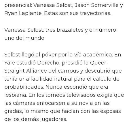
presencial: Vanessa Selbst, Jason Somerville y
Ryan Laplante. Estas son sus trayectorias.
Vanessa Selbst: tres brazaletes y el número
uno del mundo
Selbst llegó al póker por la vía académica. En
Yale estudió Derecho, presidió la Queer-
Straight Alliance del campus y descubrió que
tenía una facilidad natural para el cálculo de
probabilidades. Nunca escondió que era
lesbiana. En los torneos televisados exigía que
las cámaras enfocarsen a su novia en las
gradas, lo mismo que hacían con las esposas
de los demás jugadores.