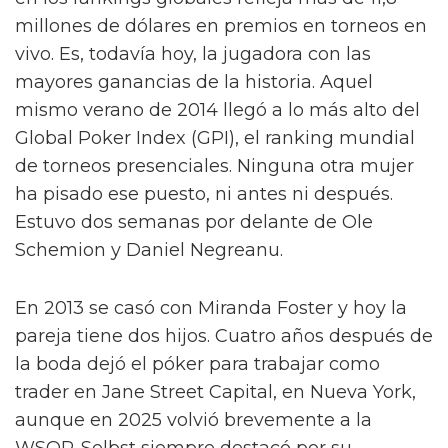
millones de dólares en premios en torneos en
vivo. Es, todavía hoy, la jugadora con las
mayores ganancias de la historia. Aquel
mismo verano de 2014 llegó a lo más alto del
Global Poker Index (GPI), el ranking mundial
de torneos presenciales. Ninguna otra mujer
ha pisado ese puesto, ni antes ni después.
Estuvo dos semanas por delante de Ole
Schemion y Daniel Negreanu.
En 2013 se casó con Miranda Foster y hoy la
pareja tiene dos hijos. Cuatro años después de
la boda dejó el póker para trabajar como
trader en Jane Street Capital, en Nueva York,
aunque en 2025 volvió brevemente a la