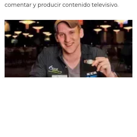
comentar y producir contenido televisivo.
Ryan Laplante: el brazalete, la voz y la
enseñanza