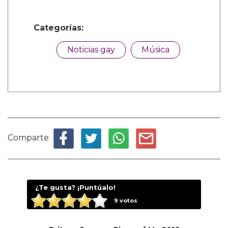
Categorías:
Noticias gay
Música
Comparte
¿Te gusta? ¡Puntúalo!
9
votos