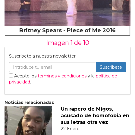
Britney Spears - Piece of Me 2016
Imagen 1 de
10
Suscribete a nuestra newsletter:
Suscribete
Acepto los
terminos y condiciones
y la
política de
privacidad
.
Noticias relacionadas
Un rapero de Migos,
acusado de homofobia en
sus letras otra vez
22 Enero