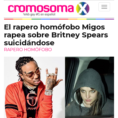
Toggle
navigat
El rapero homófobo Migos
rapea sobre Britney Spears
suicidándose
RAPERO HOMÓFOBO