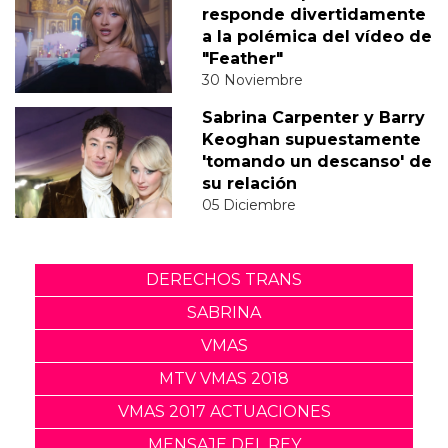
responde divertidamente
a la polémica del vídeo de
"Feather"
30 Noviembre
Sabrina Carpenter y Barry
Keoghan supuestamente
'tomando un descanso' de
su relación
05 Diciembre
DERECHOS TRANS
SABRINA
VMAS
MTV VMAS 2018
VMAS 2017 ACTUACIONES
MENSAJE DEL REY