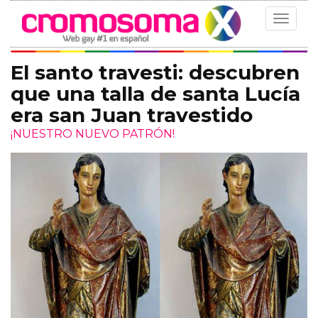
Toggle
navigat
El santo travesti: descubren
que una talla de santa Lucía
era san Juan travestido
¡NUESTRO NUEVO PATRÓN!