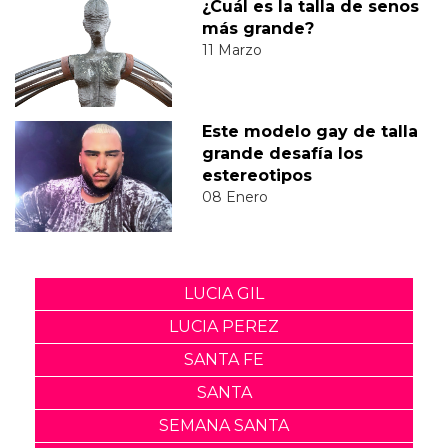
¿Cuál es la talla de senos
más grande?
11 Marzo
Este modelo gay de talla
grande desafía los
estereotipos
08 Enero
LUCIA GIL
LUCIA PEREZ
SANTA FE
SANTA
SEMANA SANTA