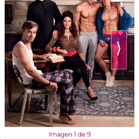
⟩
Imagen 1 de
9