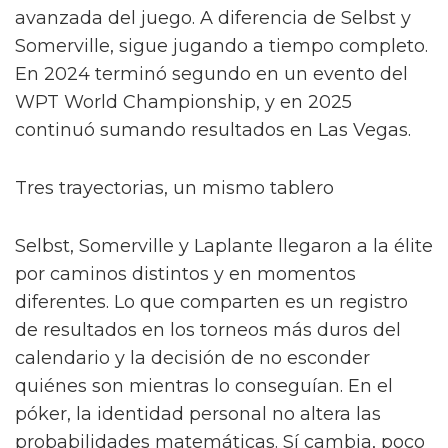
avanzada del juego. A diferencia de Selbst y
Somerville, sigue jugando a tiempo completo.
En 2024 terminó segundo en un evento del
WPT World Championship, y en 2025
continuó sumando resultados en Las Vegas.
Tres trayectorias, un mismo tablero
Selbst, Somerville y Laplante llegaron a la élite
por caminos distintos y en momentos
diferentes. Lo que comparten es un registro
de resultados en los torneos más duros del
calendario y la decisión de no esconder
quiénes son mientras lo conseguían. En el
póker, la identidad personal no altera las
probabilidades matemáticas. Sí cambia, poco