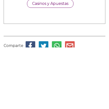
Casinos y Apuestas
Comparte
Suscribete a nuestra newsletter:
Suscribete
Acepto los
terminos y condiciones
y la
política de
privacidad
.