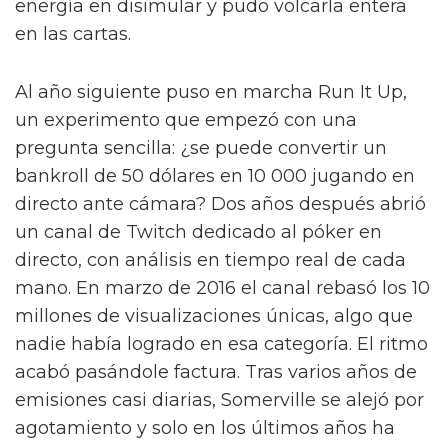
energía en disimular y pudo volcarla entera
en las cartas.
Al año siguiente puso en marcha Run It Up,
un experimento que empezó con una
pregunta sencilla: ¿se puede convertir un
bankroll de 50 dólares en 10 000 jugando en
directo ante cámara? Dos años después abrió
un canal de Twitch dedicado al póker en
directo, con análisis en tiempo real de cada
mano. En marzo de 2016 el canal rebasó los 10
millones de visualizaciones únicas, algo que
nadie había logrado en esa categoría. El ritmo
acabó pasándole factura. Tras varios años de
emisiones casi diarias, Somerville se alejó por
agotamiento y solo en los últimos años ha