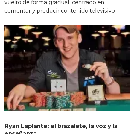
vuelto de forma gradual, centrado en
comentar y producir contenido televisivo.
Ryan Laplante: el brazalete, la voz y la
enseñanza