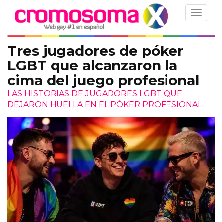
Toggle
navigat
Tres jugadores de póker
LGBT que alcanzaron la
cima del juego profesional
LAS HISTORIAS DE JUGADORES LGBT QUE
DEJARON HUELLA EN EL PÓKER PROFESIONAL.