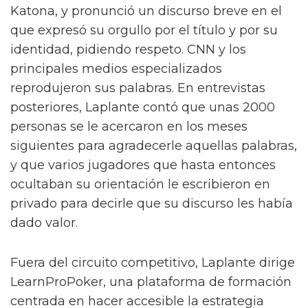
Katona, y pronunció un discurso breve en el
que expresó su orgullo por el título y por su
identidad, pidiendo respeto. CNN y los
principales medios especializados
reprodujeron sus palabras. En entrevistas
posteriores, Laplante contó que unas 2000
personas se le acercaron en los meses
siguientes para agradecerle aquellas palabras,
y que varios jugadores que hasta entonces
ocultaban su orientación le escribieron en
privado para decirle que su discurso les había
dado valor.
Fuera del circuito competitivo, Laplante dirige
LearnProPoker, una plataforma de formación
centrada en hacer accesible la estrategia