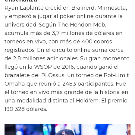
Ryan Laplante creció en Brainerd, Minnesota,
y empezó a jugar al póker online durante la
universidad. Según The Hendon Mob,
acumula más de 3,7 millones de dólares en
torneos en vivo, con más de 400 cobros
registrados. En el circuito online suma cerca
de 2,8 millones adicionales. Su gran momento
llegó en la WSOP de 2016, cuando ganó el
brazalete del PLOssus, un torneo de Pot-Limit
Omaha que reunió a 2483 participantes. Fue
el torneo en vivo más grande de la historia en
una modalidad distinta al Hold'em. El premio:
190 328 dólares.