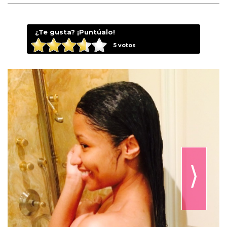
¿Te gusta? ¡Puntúalo!
5
votos
⟩