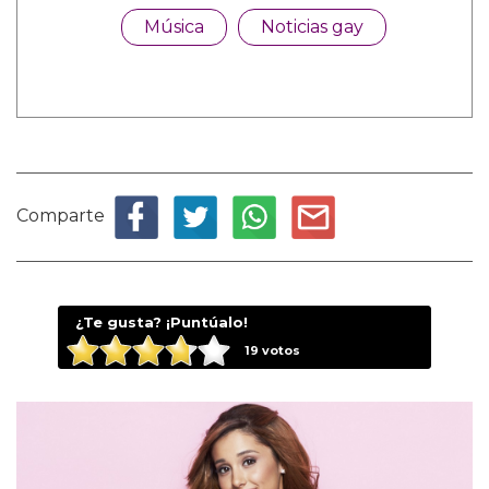
Música
Noticias gay
Comparte
¿Te gusta? ¡Puntúalo!
19
votos