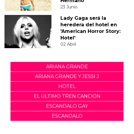
Hermano'
23 Junio
Lady Gaga será la
heredera del hotel en
'American Horror Story:
Hotel'
02 Abril
ARIANA GRANDE
ARIANA GRANDE Y JESSI J
HOTEL
EL ULTIMO TREN CANCION
ESCANDALO GAY
ESCANDALO